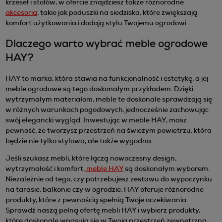
krzeseł i stołów, w ofercie znajdziesz także różnorodne
akcesoria
, takie jak poduszki na siedziska, które zwiększają
komfort użytkowania i dodają stylu Twojemu ogrodowi.
Dlaczego warto wybrać meble ogrodowe
HAY?
HAY to marka, która stawia na funkcjonalność i estetykę, a jej
meble ogrodowe są tego doskonałym przykładem. Dzięki
wytrzymałym materiałom, meble te doskonale sprawdzają się
w różnych warunkach pogodowych, jednocześnie zachowując
swój elegancki wygląd. Inwestując w meble HAY, masz
pewność, że tworzysz przestrzeń na świeżym powietrzu, która
będzie nie tylko stylowa, ale także wygodna.
Jeśli szukasz mebli, które łączą nowoczesny design,
wytrzymałość i komfort,
meble HAY
są doskonałym wyborem.
Niezależnie od tego, czy potrzebujesz zestawu do wypoczynku
na tarasie, balkonie czy w ogrodzie, HAY oferuje różnorodne
produkty, które z pewnością spełnią Twoje oczekiwania.
Sprawdź naszą pełną ofertę mebli HAY i wybierz produkty,
które doskonale wpasują się w Twoją przestrzeń zewnętrzną.