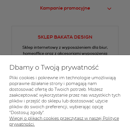
Kampanie promocyjne
SKLEP BAKATA DESIGN
Sklep internetowy z wyposażeniem dla biur,
homeoffice oraz z akcesoriami wyposażenia
wnętrz.
Dbamy o Twoją prywatność
Tel.:
+48 605 505 013
Pliki cookies i pokrewne im technologie umożliwiają
E-mail:
sklep@bakata.pl
poprawne działanie strony i pomagają nam
dostosować ofertę do Twoich potrzeb. Możesz
 Zapisz się do 
newslettera
zaakceptować wykorzystanie przez nas wszystkich tych
plików i przejść do sklepu lub dostosować użycie
plików do swoich preferencji, wybierając opcję
"Dostosuj zgody".
Więcej o plikach cookies przeczytasz w naszej Polityce
prywatności.