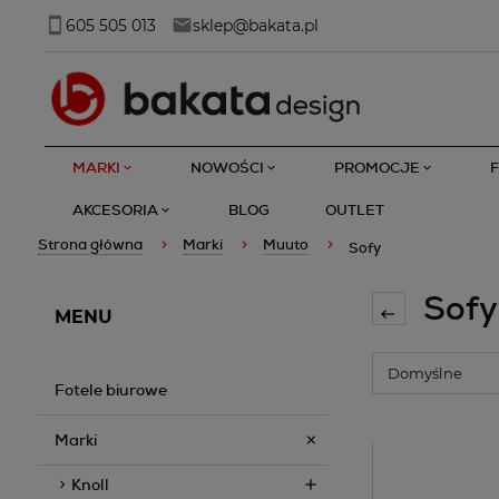
605 505 013
sklep@bakata.pl
MARKI
NOWOŚCI
PROMOCJE
AKCESORIA
BLOG
OUTLET
Strona główna
Marki
Muuto
Sofy
Sofy
MENU
Fotele biurowe
Marki
Knoll