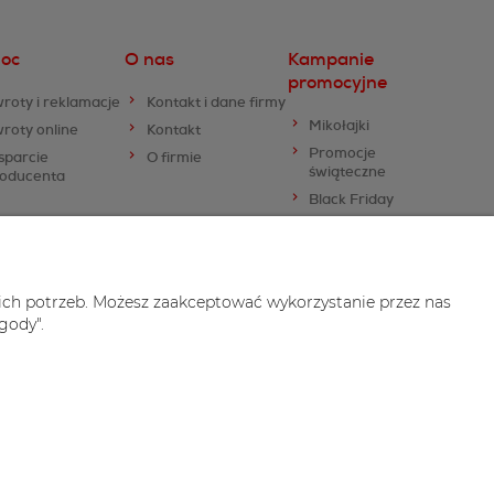
oc
O nas
Kampanie
promocyjne
roty i reklamacje
Kontakt i dane firmy
Mikołajki
roty online
Kontakt
Promocje
sparcie
O firmie
świąteczne
roducenta
Black Friday
Walentynki
Dzień Kobiet
Dzień Chłopaka
ich potrzeb. Możesz zaakceptować wykorzystanie przez nas
gody".