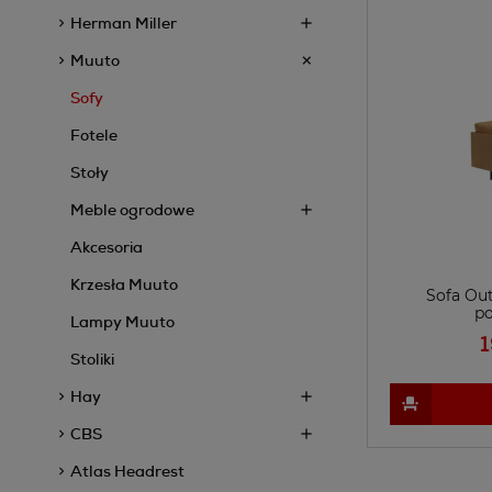
Herman Miller
Muuto
Sofy
Fotele
Stoły
Meble ogrodowe
Akcesoria
Krzesła Muuto
Sofa Ou
p
Lampy Muuto
1
Stoliki
Hay
CBS
Atlas Headrest