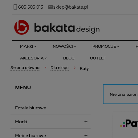
605 505 013
sklep@bakata.pl
MARKI
NOWOŚCI
PROMOCJE
AKCESORIA
BLOG
OUTLET
Strona główna
Dla niego
Buty
MENU
Nie znalezion
Fotele biurowe
Marki
Meble biurowe