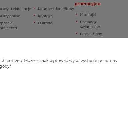
promocyjne
roty i reklamacje
Kontakt i dane firmy
Mikołajki
roty online
Kontakt
Promocje
sparcie
O firmie
świąteczne
roducenta
Black Friday
Walentynki
Dzień Kobiet
Dzień Chłopaka
ich potrzeb. Możesz zaakceptować wykorzystanie przez nas
gody".
 i aplikacje ShopGadget.pl
Sklep internetowy Shoper Premium