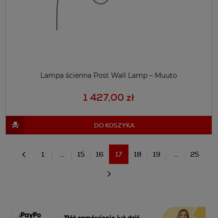
Lampa ścienna Post Wall Lamp – Muuto
1 427,00 zł
DO KOSZYKA
1
...
15
16
17
18
19
...
25
«
»