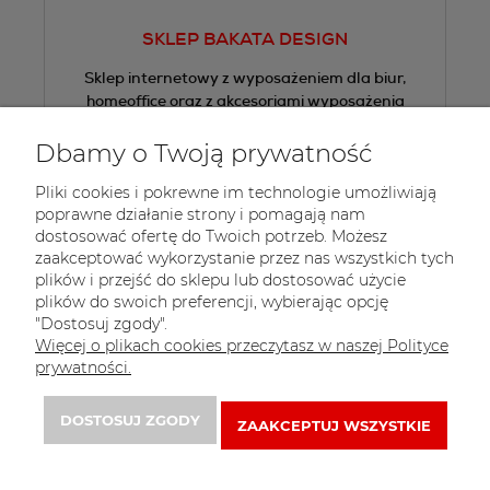
SKLEP BAKATA DESIGN
Sklep internetowy z wyposażeniem dla biur,
homeoffice oraz z akcesoriami wyposażenia
wnętrz.
Dbamy o Twoją prywatność
Tel.:
+48 605 505 013
Pliki cookies i pokrewne im technologie umożliwiają
E-mail:
sklep@bakata.pl
poprawne działanie strony i pomagają nam
dostosować ofertę do Twoich potrzeb. Możesz
 Zapisz się do 
newslettera
zaakceptować wykorzystanie przez nas wszystkich tych
plików i przejść do sklepu lub dostosować użycie
plików do swoich preferencji, wybierając opcję
"Dostosuj zgody".
Więcej o plikach cookies przeczytasz w naszej Polityce
prywatności.
DOSTOSUJ ZGODY
ZAAKCEPTUJ WSZYSTKIE
© 2021 http: . Wszelkie prawa zastrzeżone.