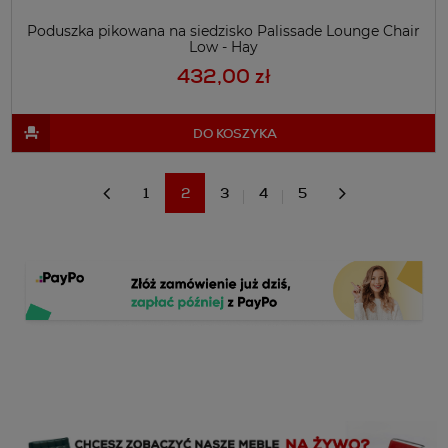
Poduszka pikowana na siedzisko Palissade Lounge Chair
Low - Hay
432,00 zł
DO KOSZYKA
1
2
3
4
5
«
»