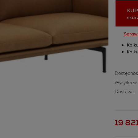
Sprawd
Kalku
Kalku
Dostępnoś
Wysyłka w:
Dostawa:
Cena nie z
kosztów pł
19 821