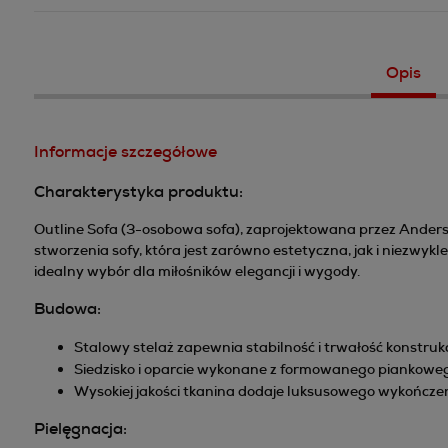
Opis
Informacje szczegółowe
Charakterystyka produktu:
Outline Sofa (3-osobowa sofa), zaprojektowana przez Anderss
stworzenia sofy, która jest zarówno estetyczna, jak i niezwy
idealny wybór dla miłośników elegancji i wygody.
Budowa:
Stalowy stelaż zapewnia stabilność i trwałość konstrukcj
Siedzisko i oparcie wykonane z formowanego piankowe
Wysokiej jakości tkanina dodaje luksusowego wykończen
Pielęgnacja: