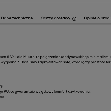
Dane techniczne
Koszty dostawy
Opinie o produ
Cena nie zawiera ewe
płatności
en & Voll dla Muuto, to połączenie skandynawskiego minimalizmu i 
kle wygodna. "Chcieliśmy zaprojektować sofę, która łączy prostotę 
i.
go PU, co gwarantuje wyjątkowy komfort użytkowania.
ia.