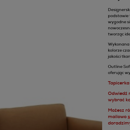
Designerska
podstawie t
wygodne si
nowoczesneg
tworząc id
Wykonana 
kolorze cza
jakości tk
Outline Sof
oferując wy
Tapicerka 
Odwiedź 
wybrać ko
Możesz ró
mailowo
doradzim