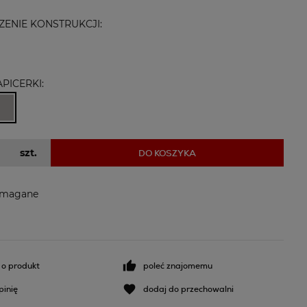
ENIE KONSTRUKCJI:
PICERKI:
szt.
DO KOSZYKA
ymagane
 o produkt
poleć znajomemu
pinię
dodaj do przechowalni