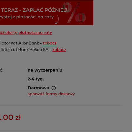
ź ofertę płatności na raty
lator rat Alior Bank -
zobacz
lator rat Bank Pekao SA -
zobacz
ć:
na wyczerpaniu
2-4 tyg.
Darmowa
sprawdź formy dostawy
awiera ewentualnych
atności
,00 zł