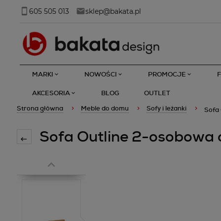
605 505 013
sklep@bakata.pl
MARKI
NOWOŚCI
PROMOCJE
AKCESORIA
BLOG
OUTLET
Strona główna
Meble do domu
Sofy i leżanki
Sofa
Sofa Outline 2-osobowa 