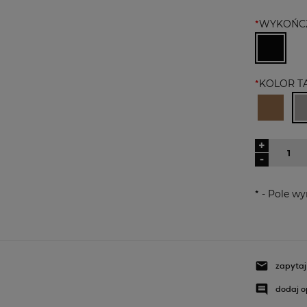
*
WYKOŃCZ
*
KOLOR TA
+
-
*
- Pole w
zapytaj
dodaj o