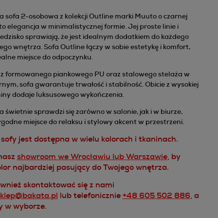
 sofa 2-osobowa z kolekcji Outline marki Muuto o czarnej
o elegancja w minimalistycznej formie. Jej proste linie i
edzisko sprawiają, że jest idealnym dodatkiem do każdego
o wnętrza. Sofa Outline łączy w sobie estetykę i komfort,
ealne miejsce do odpoczynku.
z formowanego piankowego PU oraz stalowego stelaża w
rnym, sofa gwarantuje trwałość i stabilność. Obicie z wysokiej
aniny dodaje luksusowego wykończenia.
a świetnie sprawdzi się zarówno w salonie, jak i w biurze,
godne miejsce do relaksu i stylowy akcent w przestrzeni.
sofy jest dostępna w wielu kolorach i tkaninach.
nasz
showroom we Wrocławiu lub Warszawie
, by
lor najbardziej pasujący do Twojego wnętrza.
wnież skontaktować się z nami
sklep@bakata.pl
lub telefonicznie
+48 605 502 886
, a
y w wyborze.