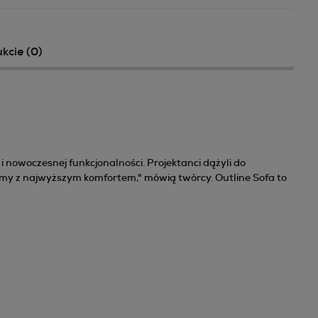
kcie (0)
ntualnych kosztów
nowoczesnej funkcjonalności. Projektanci dążyli do
formy z najwyższym komfortem," mówią twórcy. Outline Sofa to