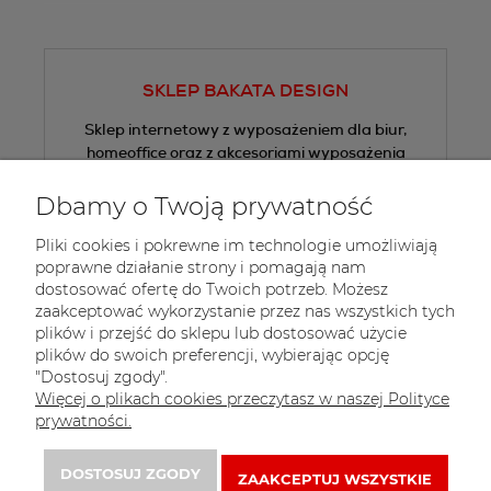
SKLEP BAKATA DESIGN
Sklep internetowy z wyposażeniem dla biur,
homeoffice oraz z akcesoriami wyposażenia
wnętrz.
Dbamy o Twoją prywatność
Tel.:
+48 605 505 013
Pliki cookies i pokrewne im technologie umożliwiają
E-mail:
sklep@bakata.pl
poprawne działanie strony i pomagają nam
dostosować ofertę do Twoich potrzeb. Możesz
 Zapisz się do 
newslettera
zaakceptować wykorzystanie przez nas wszystkich tych
plików i przejść do sklepu lub dostosować użycie
plików do swoich preferencji, wybierając opcję
"Dostosuj zgody".
Więcej o plikach cookies przeczytasz w naszej Polityce
prywatności.
DOSTOSUJ ZGODY
ZAAKCEPTUJ WSZYSTKIE