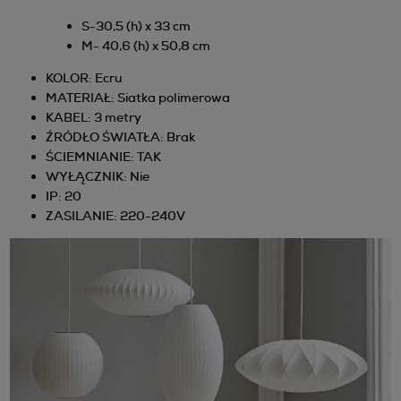
S-30,5 (h) x 33 cm
M- 40,6 (h) x 50,8 cm
KOLOR: Ecru
MATERIAŁ: Siatka polimerowa
KABEL: 3 metry
ŹRÓDŁO ŚWIATŁA: Brak
ŚCIEMNIANIE: TAK
WYŁĄCZNIK: Nie
IP: 20
ZASILANIE: 220-240V