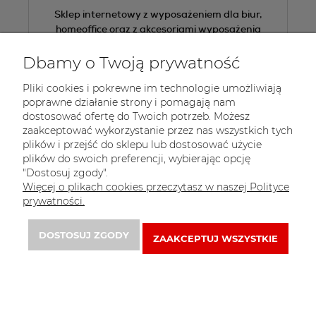
Sklep internetowy z wyposażeniem dla biur,
homeoffice oraz z akcesoriami wyposażenia
wnętrz.
Dbamy o Twoją prywatność
Tel.:
+48 605 505 013
Pliki cookies i pokrewne im technologie umożliwiają
E-mail:
sklep@bakata.pl
poprawne działanie strony i pomagają nam
dostosować ofertę do Twoich potrzeb. Możesz
 Zapisz się do 
newslettera
zaakceptować wykorzystanie przez nas wszystkich tych
plików i przejść do sklepu lub dostosować użycie
plików do swoich preferencji, wybierając opcję
"Dostosuj zgody".
Więcej o plikach cookies przeczytasz w naszej Polityce
prywatności.
DOSTOSUJ ZGODY
ZAAKCEPTUJ WSZYSTKIE
© 2021 http: . Wszelkie prawa zastrzeżone.
Styl graficzny i aplikacje ShopGadget.pl
Sklep
internetowy Shoper Premium