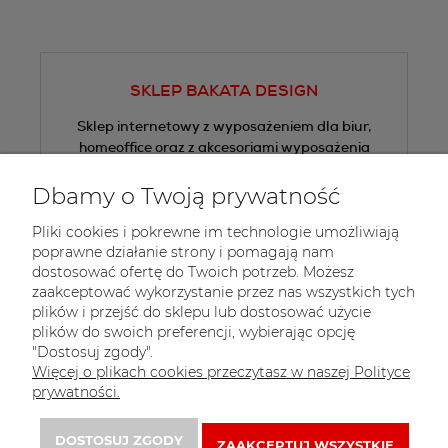
SKLEP BAKATA DESIGN
Sklep internetowy z wyposażeniem dla biur,
homeoffice oraz z akcesoriami wyposażenia
wnętrz.
Dbamy o Twoją prywatność
Tel.:
+48 605 505 013
Pliki cookies i pokrewne im technologie umożliwiają
E-mail:
sklep@bakata.pl
poprawne działanie strony i pomagają nam
dostosować ofertę do Twoich potrzeb. Możesz
 Zapisz się do 
newslettera
zaakceptować wykorzystanie przez nas wszystkich tych
plików i przejść do sklepu lub dostosować użycie
plików do swoich preferencji, wybierając opcję
"Dostosuj zgody".
Więcej o plikach cookies przeczytasz w naszej Polityce
prywatności.
DOSTOSUJ ZGODY
ZAAKCEPTUJ WSZYSTKIE