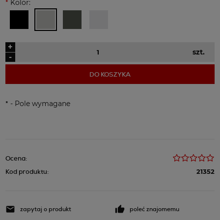
*
Kolor:
+
szt.
-
DO KOSZYKA
*
- Pole wymagane
Ocena:
Kod produktu:
21352
zapytaj o produkt
poleć znajomemu