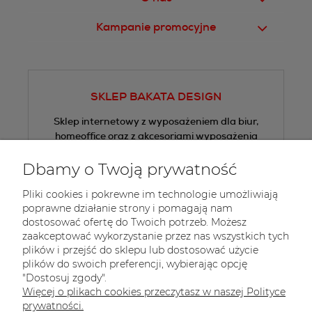
Kampanie promocyjne
SKLEP BAKATA DESIGN
Sklep internetowy z wyposażeniem dla biur,
homeoffice oraz z akcesoriami wyposażenia
wnętrz.
Dbamy o Twoją prywatność
Tel.:
+48 605 505 013
Pliki cookies i pokrewne im technologie umożliwiają
E-mail:
sklep@bakata.pl
poprawne działanie strony i pomagają nam
dostosować ofertę do Twoich potrzeb. Możesz
 Zapisz się do 
newslettera
zaakceptować wykorzystanie przez nas wszystkich tych
plików i przejść do sklepu lub dostosować użycie
plików do swoich preferencji, wybierając opcję
"Dostosuj zgody".
Więcej o plikach cookies przeczytasz w naszej Polityce
prywatności.