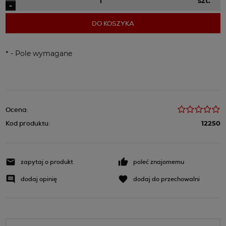
szt.
-
DO KOSZYKA
*
- Pole wymagane
Ocena:
Kod produktu:
12250
zapytaj o produkt
poleć znajomemu
dodaj opinię
dodaj do przechowalni