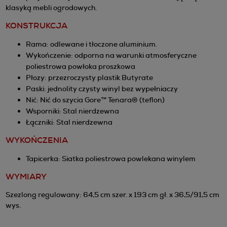
klasyką mebli ogrodowych.
KONSTRUKCJA
Rama: odlewane i tłoczone aluminium.
Wykończenie: odporna na warunki atmosferyczne
poliestrowa powłoka proszkowa
Płozy: przezroczysty plastik Butyrate
Paski: jednolity czysty winyl bez wypełniaczy
Nić: Nić do szycia Gore™ Tenara® (teflon)
Wsporniki: Stal nierdzewna
Łączniki: Stal nierdzewna
WYKOŃCZENIA
Tapicerka: Siatka poliestrowa powlekana winylem
WYMIARY
Szezlong regulowany: 64,5 cm szer. x 193 cm gł. x 36,5/91,5 cm
wys.