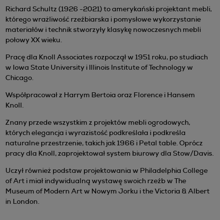
Richard Schultz (1926 -2021) to amerykański projektant mebli,
którego wrażliwość rzeźbiarska i pomysłowe wykorzystanie
materiałów i technik stworzyły klasykę nowoczesnych mebli
połowy XX wieku.
Pracę dla Knoll Associates rozpoczął w 1951 roku, po studiach
w Iowa State University i Illinois Institute of Technology w
Chicago.
Współpracował z Harrym Bertoia oraz Florence i Hansem
Knoll.
Znany przede wszystkim z projektów mebli ogrodowych,
których elegancja i wyrazistość podkreślała i podkreśla
naturalne przestrzenie, takich jak 1966 i Petal table. Oprócz
pracy dla Knoll, zaprojektował system biurowy dla Stow/Davis.
Uczył również podstaw projektowania w Philadelphia College
of Art i miał indywidualną wystawę swoich rzeźb w The
Museum of Modern Art w Nowym Jorku i the Victoria & Albert
in London.