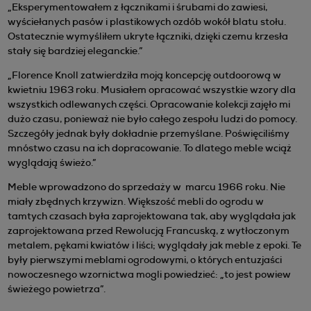
„Eksperymentowałem z łącznikami i śrubami do zawiesi,
wyściełanych pasów i plastikowych ozdób wokół blatu stołu.
Ostatecznie wymyśliłem ukryte łączniki, dzięki czemu krzesła
stały się bardziej eleganckie.”
„Florence Knoll zatwierdziła moją koncepcję outdoorową w
kwietniu 1963 roku. Musiałem opracować wszystkie wzory dla
wszystkich odlewanych części. Opracowanie kolekcji zajęło mi
dużo czasu, ponieważ nie było całego zespołu ludzi do pomocy.
Szczegóły jednak były dokładnie przemyślane. Poświęciliśmy
mnóstwo czasu na ich dopracowanie. To dlatego meble wciąż
wyglądają świeżo.”
Meble wprowadzono do sprzedaży w marcu 1966 roku. Nie
miały zbędnych krzywizn. Większość mebli do ogrodu w
tamtych czasach była zaprojektowana tak, aby wyglądała jak
zaprojektowana przed Rewolucją Francuską, z wytłoczonym
metalem, pękami kwiatów i liści; wyglądały jak meble z epoki. Te
były pierwszymi meblami ogrodowymi, o których entuzjaści
nowoczesnego wzornictwa mogli powiedzieć: „to jest powiew
świeżego powietrza”.