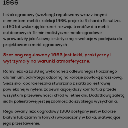
1966
Leżak ogrodowy (szezlong) regulowany wraz z innymi
elementami mebli z kolekcji 1966, projektu Richarda Schultza,
od 50 lat wskazują kierunek rozwoju trendów dla mebli
outdoorowych. Te minimalistyczne meble ogrodowe
wprowadziły jakościową i estetyczną rewolucję w podejściu do
projektowania mebli ogrodowych.
Szezlong regulowany 1966 jest lekki, praktyczny i
wytrzymały na warunki atmosferyczne.
Ramy leżaka 1966 są wykonane z odlewanego i tłoczonego
aluminium, pokrytego odporną na korozje powłoką proszkową.
Siedzisko i oparcie leżaka stworzono z siatki poliestrowej
powlekanej winylem, zapewniającej duży komfort, a przede
wszystkim przewiewność i chłód w letnie dni. Dodatkową zaletą
siatki poliestrowej jest jej zdolność do szybkiego wysychania.
Regulowany leżak ogrodowy 1966 dostępny jest w kolorze
białym lub czarnym (onyx) i wyposażony w kółka, ułatwiające
jego przestawienie.