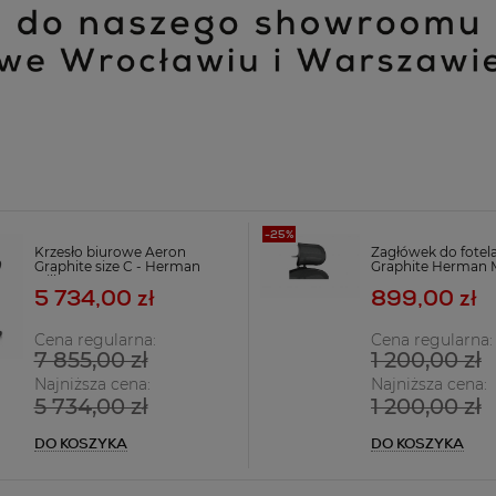
Krzesło biurowe Aeron
Zagłówek do fotel
Graphite size C - Herman
Graphite Herman M
Miller C7
5 734,00 zł
899,00 zł
Cena regularna:
Cena regularna:
7 855,00 zł
1 200,00 zł
Najniższa cena:
Najniższa cena:
5 734,00 zł
1 200,00 zł
DO KOSZYKA
DO KOSZYKA