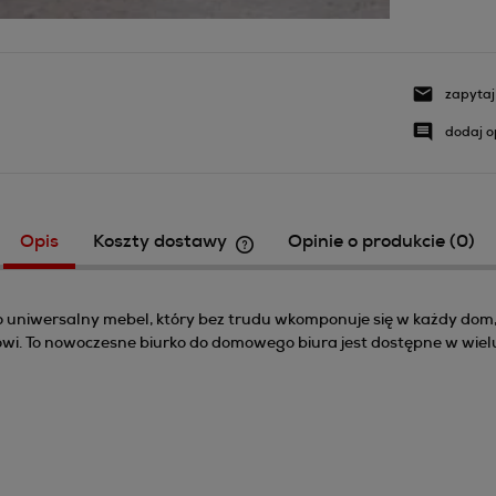
zapytaj
dodaj o
Opis
Koszty dostawy
Opinie o produkcie (0)
Cena nie zawiera ewentualnych k
płatności
to uniwersalny mebel, który bez trudu wkomponuje się w każdy do
. To nowoczesne biurko do domowego biura jest dostępne w wielu 