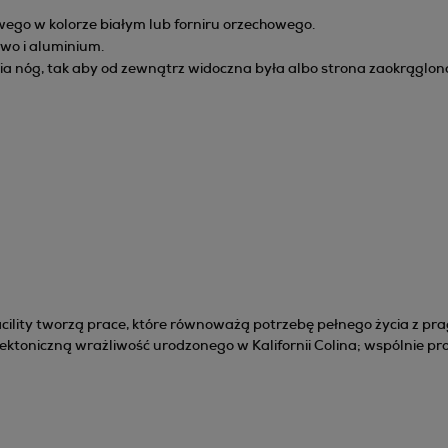
wego w kolorze białym lub forniru orzechowego.
wo i aluminium.
ia nóg, tak aby od zewnątrz widoczna była albo strona zaokrąglona,
Facility tworzą prace, które równoważą potrzebę pełnego życia z p
itektoniczną wrażliwość urodzonego w Kalifornii Colina; wspólnie pr