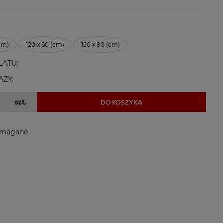
:
cm)
120 x 60 (cm)
150 x 80 (cm)
LATU:
AZY:
szt.
DO KOSZYKA
ymagane