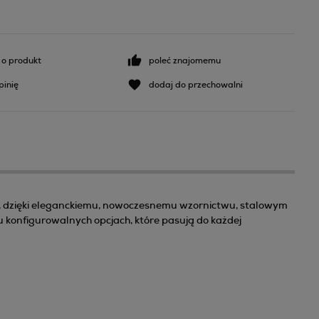
 o produkt
poleć znajomemu
pinię
dodaj do przechowalni
osztów
m, dzięki eleganckiemu, nowoczesnemu wzornictwu, stalowym
konfigurowalnych opcjach, które pasują do każdej