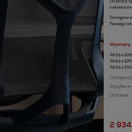
Do pracy ty
z elastyczn
Dostępne w 
Twojego ist
Wymiary 
74 (h) x 100
74 (h) x 120
74 (h) x 150
Dostępnoś
Wysyłka w:
Dostawa:
Cena nie z
kosztów pł
2 934,