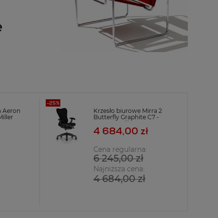
a Aeron
Krzesło biurowe Mirra 2
iller
Butterfly Graphite C7 -
Herman Miller
4 684,00 zł
Cena regularna:
6 245,00 zł
Najniższa cena:
4 684,00 zł