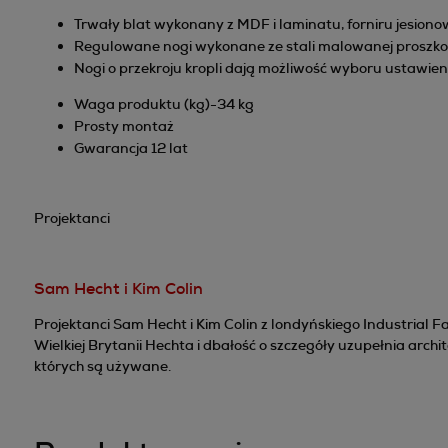
Trwały blat wykonany z MDF i laminatu, forniru jesiono
Regulowane nogi wykonane ze stali malowanej proszko
Nogi o przekroju kropli dają możliwość wyboru ustawien
Waga produktu (kg)-34 kg
Prosty montaż
Gwarancja 12 lat
Projektanci
Sam Hecht i Kim Colin
Projektanci Sam Hecht i Kim Colin z londyńskiego Industrial 
Wielkiej Brytanii Hechta i dbałość o szczegóły uzupełnia arch
których są używane.