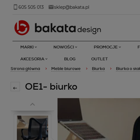
605 505 013
sklep@bakata.pl
MARKI
NOWOŚCI
PROMOCJE
AKCESORIA
BLOG
OUTLET
Strona główna
Meble biurowe
Biurka
Biurka o sta
OE1- biurko