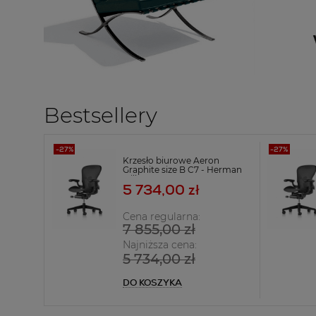
Bestsellery
Krzesło biurowe Aeron
Graphite size B C7 - Herman
Miller
5 734,00 zł
Cena regularna:
7 855,00 zł
Najniższa cena:
5 734,00 zł
DO KOSZYKA