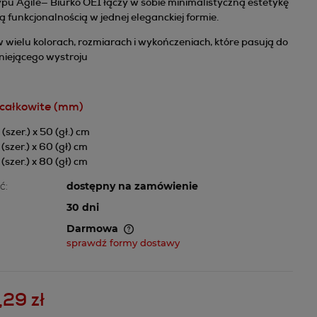
pu Agile— Biurko OE1 łączy w sobie minimalistyczną estetykę
ą funkcjonalnością w jednej eleganckiej formie.
wielu kolorach, rozmiarach i wykończeniach, które pasują do
niejącego wystroju
całkowite (mm)
 (szer.) x 50 (gł.) cm
 (szer.) x 60 (gł) cm
 (szer.) x 80 (gł) cm
ć:
dostępny na zamówienie
30 dni
Darmowa
sprawdź formy dostawy
awiera ewentualnych
atności
29 zł