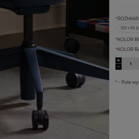
*
ROZMIAR
120 x 50 (
*
KOLOR B
*
KOLOR B
+
-
*
- Pole w