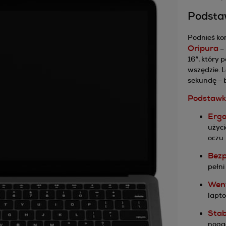
Podsta
Podnieś ko
Oripura
– 
16″, który
wszędzie. L
sekundę – 
Podstawka
Ergo
użyci
oczu
Bezp
pełni
Went
lapto
Stab
nogac