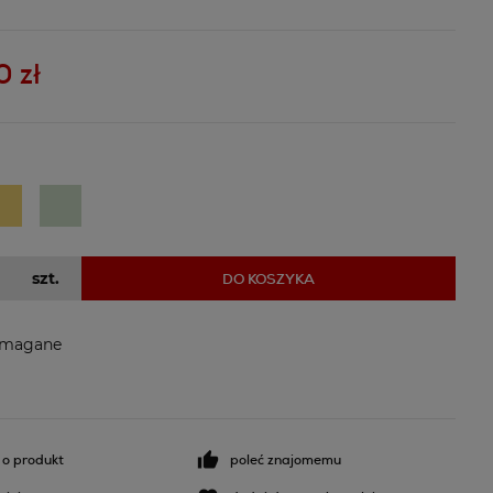
awiera ewentualnych
atności
 zł
szt.
DO KOSZYKA
ymagane
 o produkt
poleć znajomemu