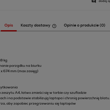
dodaj o
Opis
Koszty dostawy
Opinie o produkcie (0)
Cena nie zawiera ewentualnych k
płatności
.8 kg
manie porządku na biurku
 x 674 mm (max zasięg)
użytkowania
zeszytu A4, łatwo zmieści się w torbie czy szufladzie
i na podstawie stabilizują laptopa i chronią powierzchnię blatu.
rza, aby zapobiec przegrzewaniu się laptopów