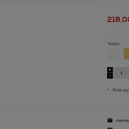
Cena nie z
kosztów pł
218,00
*
Kolor:
+
-
*
- Pole w
zapytaj