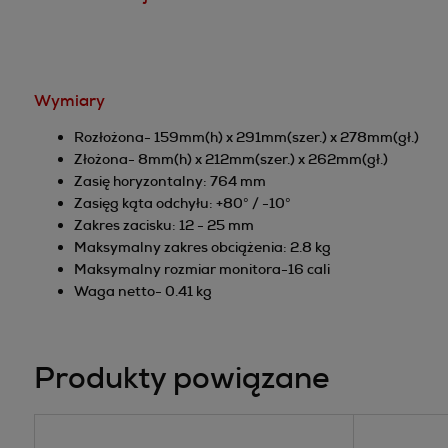
Wymiary
Rozłożona- 159mm(h) x 291mm(szer.) x 278mm(gł.)
Złożona- 8mm(h) x 212mm(szer.) x 262mm(gł.)
Zasię horyzontalny: 764 mm
Zasięg kąta odchyłu: +80° / -10°
Zakres zacisku: 12 - 25 mm
Maksymalny zakres obciążenia: 2.8 kg
Maksymalny rozmiar monitora-16 cali
Waga netto- 0.41 kg
Produkty powiązane