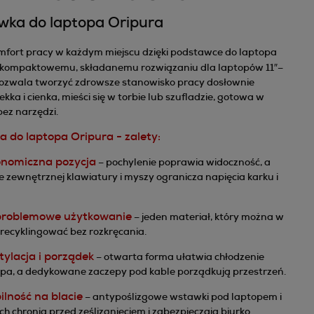
wka do laptopa Oripura
mfort pracy w każdym miejscu dzięki podstawce do laptopa
kompaktowemu, składanemu rozwiązaniu dla laptopów 11″–
 pozwala tworzyć zdrowsze stanowisko pracy dosłownie
ekka i cienka, mieści się w torbie lub szufladzie, gotowa w
bez narzędzi.
 do laptopa Oripura - zalety:
nomiczna pozycja
– pochylenie poprawia widoczność, a
e zewnętrznej klawiatury i myszy ogranicza napięcia karku i
.
roblemowe użytkowanie
– jeden materiał, który można w
 recyklingować bez rozkręcania.
ylacja i porządek
– otwarta forma ułatwia chłodzenie
pa, a dedykowane zaczepy pod kable porządkują przestrzeń.
ilność na blacie
– antypoślizgowe wstawki pod laptopem i
h chronią przed ześlizgnięciem i zabezpieczają biurko.