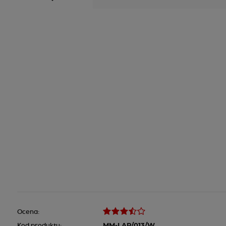
Ocena:
Kod produktu:
MM-LAP/013/W