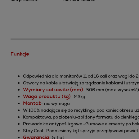
Funkcje
Odpowiednia dla monitorów 11 od 16 cali oraz wagi do 2
Otwory na kable ułatwiają zarządzanie kablami i utrzy
Wymiary całkowite (mm)
- 506 mm (max. wysokość)
Waga produktu (kg)
- 2.3kg
Montaż
- nie wymaga
W 100% nadające się do recyklingu pod koniec okresu 
Kompaktowa, po złożeniu-zbliżony formatu do cienkiego 
Prowadnice antypoślizgowe -Gumowe elementy po bokach 
Stay Cool- Podniesiony kąt sprzyja przepływowi powiet
Gwarancja
- 5-Lat