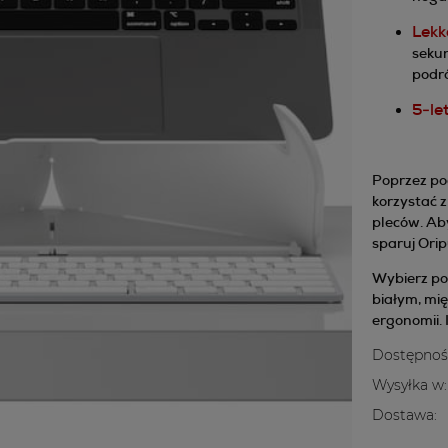
Lekk
sekun
podr
5‑le
Poprzez po
korzystać z
pleców. Aby
sparuj Orip
Wybierz po
białym, mię
ergonomii. 
Dostępnoś
Wysyłka w:
Dostawa: