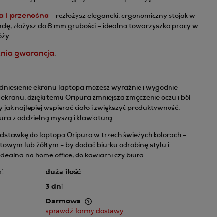
a i przenośna
– rozłożysz elegancki, ergonomiczny stojak w
dę, złożysz do 8 mm grubości – idealna towarzyszka pracy w
óży.
tnia gwarancja
.
dniesienie ekranu laptopa możesz wyraźnie i wygodnie
 ekranu, dzięki temu Oripura zmniejsza zmęczenie oczu i ból
 jak najlepiej wspierać ciało i zwiększyć produktywność,
ura z oddzielną myszą i klawiaturą.
dstawkę do laptopa Oripura w trzech świeżych kolorach –
towym lub żółtym – by dodać biurku odrobinę stylu i
Idealna na home office, do kawiarni czy biura.
ć:
duża ilość
3 dni
Darmowa
sprawdź formy dostawy