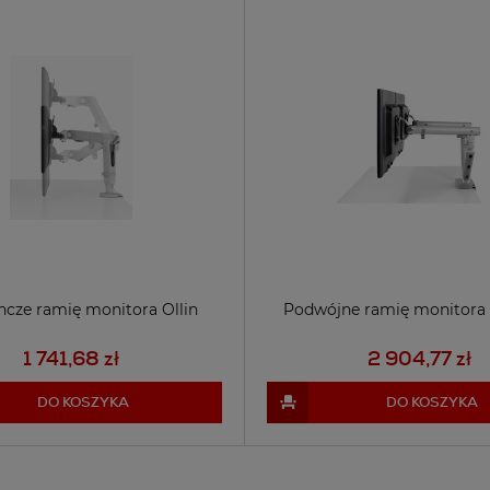
ncze ramię monitora Ollin
Podwójne ramię monitora 
1 741,68 zł
2 904,77 zł
DO KOSZYKA
DO KOSZYKA