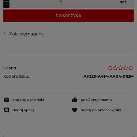
szt.
-
DO KOSZYKA
*
- Pole wymagane
Ocena:
Kod produktu:
AF329-A414-AA04-01BM
zapytaj o produkt
poleć znajomemu
dodaj opinię
dodaj do przechowalni