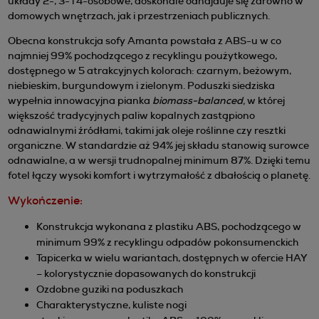
układy 2-, 3- i 4-osobowe, doskonale odnajduje się zarówno w
domowych wnętrzach, jak i przestrzeniach publicznych.
Obecna konstrukcja sofy Amanta powstała z ABS-u w co
najmniej 99% pochodzącego z recyklingu poużytkowego,
dostępnego w 5 atrakcyjnych kolorach: czarnym, beżowym,
niebieskim, burgundowym i zielonym. Poduszki siedziska
wypełnia innowacyjna pianka
biomass-balanced,
w której
większość tradycyjnych paliw kopalnych zastąpiono
odnawialnymi źródłami, takimi jak oleje roślinne czy resztki
organiczne. W standardzie aż 94% jej składu stanowią surowce
odnawialne, a w wersji trudnopalnej minimum 87%. Dzięki temu
fotel łączy wysoki komfort i wytrzymałość z dbałością o planetę.
Wykończenie:
Konstrukcja wykonana z plastiku ABS, pochodzącego w
minimum 99% z recyklingu odpadów pokonsumenckich
Tapicerka w wielu wariantach, dostępnych w ofercie HAY
– kolorystycznie dopasowanych do konstrukcji
Ozdobne guziki na poduszkach
Charakterystyczne, kuliste nogi