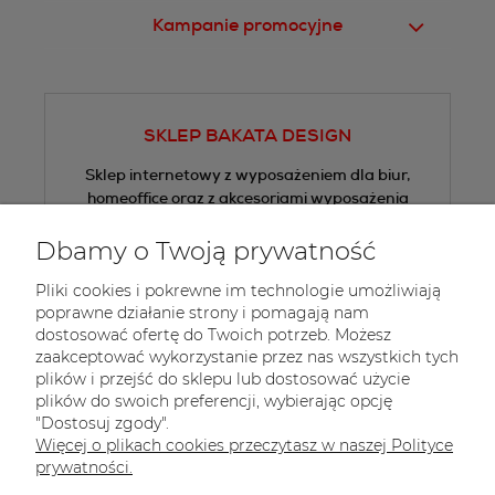
Kampanie promocyjne
SKLEP BAKATA DESIGN
Sklep internetowy z wyposażeniem dla biur,
homeoffice oraz z akcesoriami wyposażenia
wnętrz.
Dbamy o Twoją prywatność
Tel.:
+48 605 505 013
Pliki cookies i pokrewne im technologie umożliwiają
E-mail:
sklep@bakata.pl
poprawne działanie strony i pomagają nam
dostosować ofertę do Twoich potrzeb. Możesz
 Zapisz się do 
newslettera
zaakceptować wykorzystanie przez nas wszystkich tych
plików i przejść do sklepu lub dostosować użycie
plików do swoich preferencji, wybierając opcję
"Dostosuj zgody".
Więcej o plikach cookies przeczytasz w naszej Polityce
prywatności.