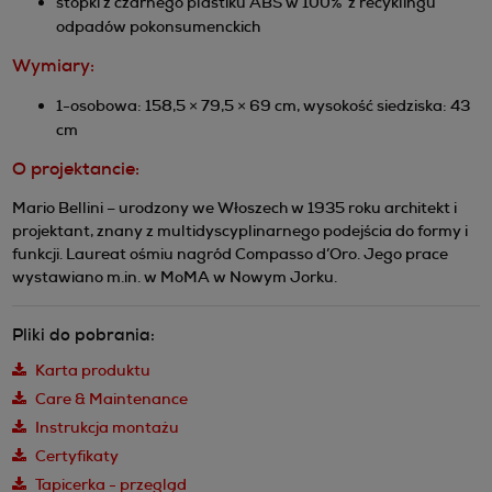
stopki z czarnego plastiku ABS w 100% z recyklingu
odpadów pokonsumenckich
Wymiary:
1-osobowa: 158,5 × 79,5 × 69 cm, wysokość siedziska: 43
cm
O projektancie:
Mario Bellini – urodzony we Włoszech w 1935 roku architekt i
projektant, znany z multidyscyplinarnego podejścia do formy i
funkcji. Laureat ośmiu nagród Compasso d’Oro. Jego prace
wystawiano m.in. w MoMA w Nowym Jorku.
Pliki do pobrania:
Karta produktu
Care & Maintenance
Instrukcja montażu
Certyfikaty
Tapicerka - przegląd