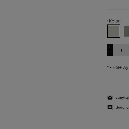
*
Kolor:
+
-
*
- Pole w
zapytaj
dodaj o