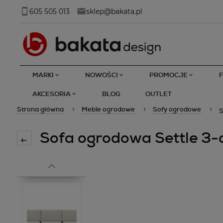
605 505 013
sklep@bakata.pl
MARKI
NOWOŚCI
PROMOCJE
AKCESORIA
BLOG
OUTLET
Strona główna
Meble ogrodowe
Sofy ogrodowe
S
Sofa ogrodowa Settle 3-