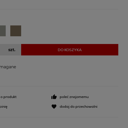
szt.
DO KOSZYKA
ymagane
 o produkt
poleć znajomemu
pinię
dodaj do przechowalni