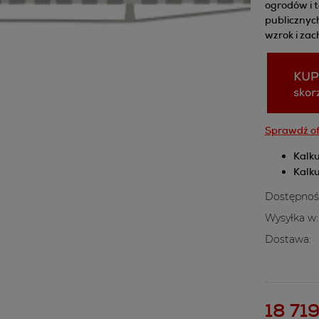
ogrodów i 
publicznych
wzrok i zac
Sprawdź of
Kalku
Kalku
Dostępnoś
Wysyłka w:
Dostawa:
Cena nie z
kosztów pł
18 719