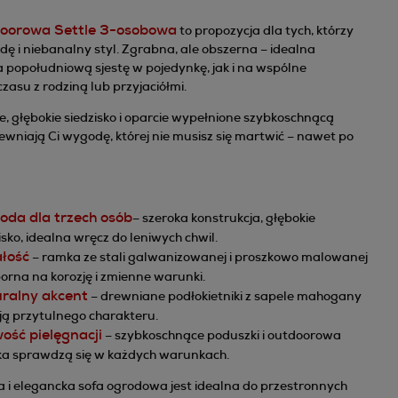
doorowa Settle 3-osobowa
to propozycja dla tych, którzy
ę i niebanalny styl. Zgrabna, ale obszerna – idealna
 popołudniową sjestę w pojedynkę, jak i na wspólne
zasu z rodziną lub przyjaciółmi.
, głębokie siedzisko i oparcie wypełnione szybkoschnącą
wniają Ci wygodę, której nie musisz się martwić – nawet po
da dla trzech
osób
– szeroka konstrukcja, głębokie
isko, idealna wręcz do leniwych chwil.
łość
– ramka ze stali galwanizowanej i proszkowo malowanej
orna na korozję i zmienne warunki.
ralny akcent
– drewniane podłokietniki z sapele mahogany
ą przytulnego charakteru.
ość pielęgnacji
– szybkoschnące poduszki i outdoorowa
ka sprawdzą się w każdych warunkach.
 i elegancka sofa ogrodowa jest idealna do przestronnych