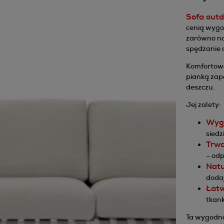
Sofa out
cenią wygod
zarówno na
spędzanie c
Komfortowe
pianką zape
deszczu.
Jej zalety:
Wygo
siedz
Trwa
– odp
Natu
dodaj
Łatw
tkan
Ta wygodna