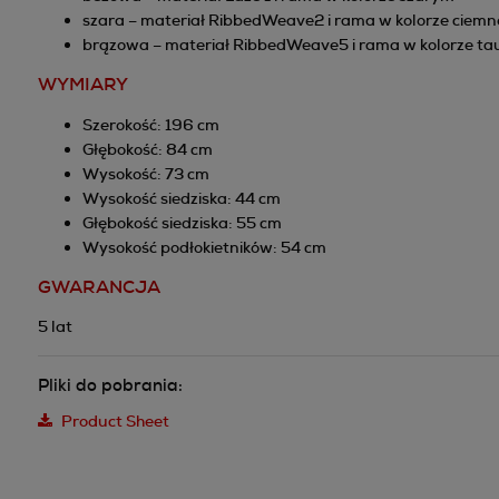
szara – materiał RibbedWeave2 i rama w kolorze ciem
brązowa – materiał RibbedWeave5 i rama w kolorze ta
WYMIARY
Szerokość: 196 cm
Głębokość: 84 cm
Wysokość: 73 cm
Wysokość siedziska: 44 cm
Głębokość siedziska: 55 cm
Wysokość podłokietników: 54 cm
GWARANCJA
5 lat
Pliki do pobrania:
Product Sheet