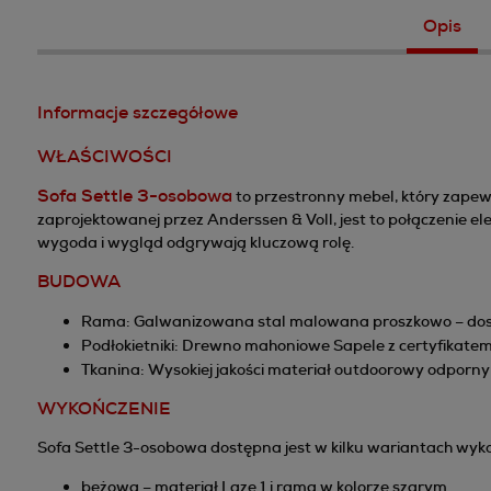
Opis
Informacje szczegółowe
WŁAŚCIWOŚCI
Sofa Settle 3-osobowa
to przestronny mebel, który zapewn
zaprojektowanej przez Anderssen & Voll, jest to połączenie e
wygoda i wygląd odgrywają kluczową rolę.
BUDOWA
Rama
: Galwanizowana stal malowana proszkowo – do
Podłokietniki
: Drewno mahoniowe Sapele z certyfikatem 
Tkanina
: Wysokiej jakości materiał outdoorowy odporny
WYKOŃCZENIE
Sofa Settle 3-osobowa dostępna jest w kilku wariantach wyko
beżowa – materiał Laze 1 i rama w kolorze szarym