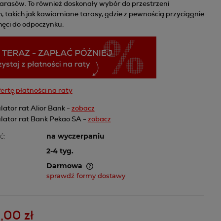
tarasów. To również doskonały wybór do przestrzeni
, takich jak kawiarniane tarasy, gdzie z pewnością przyciągnie
hęci do odpoczynku.
ertę płatności na raty
lator rat Alior Bank -
zobacz
lator rat Bank Pekao SA -
zobacz
ć:
na wyczerpaniu
2-4 tyg.
Darmowa
sprawdź formy dostawy
awiera ewentualnych
atności
,00 zł