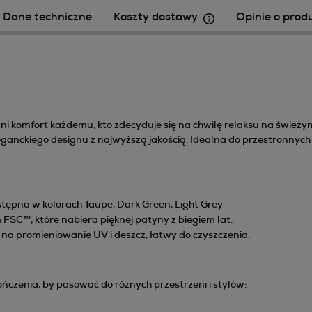
Dane techniczne
Koszty dostawy
Opinie o produ
Cena nie zawiera ewe
płatności
i komfort każdemu, kto zdecyduje się na chwilę relaksu na świeżym
leganckiego designu z najwyższą jakością. Idealna do przestronnych
stępna w kolorach
Taupe
,
Dark Green
,
Light Grey
FSC™, które nabiera pięknej patyny z biegiem lat.
 na promieniowanie UV i deszcz, łatwy do czyszczenia.
ńczenia, by pasować do różnych przestrzeni i stylów: