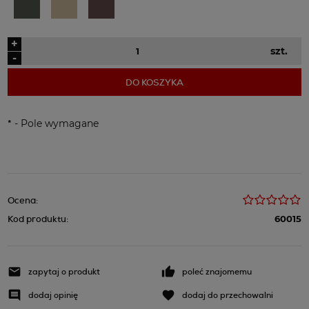
+
szt.
-
DO KOSZYKA
*
- Pole wymagane
Ocena:
Kod produktu:
60015
zapytaj o produkt
poleć znajomemu
dodaj opinię
dodaj do przechowalni