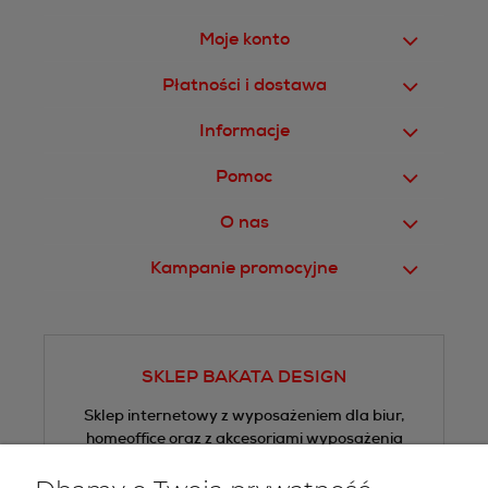
Moje konto
Płatności i dostawa
Informacje
Pomoc
O nas
Kampanie promocyjne
SKLEP BAKATA DESIGN
Sklep internetowy z wyposażeniem dla biur,
homeoffice oraz z akcesoriami wyposażenia
wnętrz.