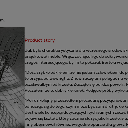
cm.
Product story
Jak było charakterystyczne dla wczesnego środowiska 
projektował meble. Wręcz zachęcali go do odkrywania te
czegoś interesującego, by im to pokazał. Bertoia wyjaśn
"Dość szybko odkryłem, że nie jestem człowiekiem do 
to przyjść od wewnątrz. Znów zaczęłam polegać na wł
oczekiwałbym od krzesła. Zaczęło się bardzo powoli...
Poczułem, że to dobry kierunek. Podjęcie próby wykorz
"Po raz kolejny przeszedłem procedurę pozycjonowania
odnosząc się do tego, czym może być sam drut, jakie ksz
Jest wiele koncepcji dotyczących tych samych rzeczy, k
pojawi się kształt, który zacznie służyć jako krzesło, s
inny obejmował również wygodne oparcie dla głowy. Ro