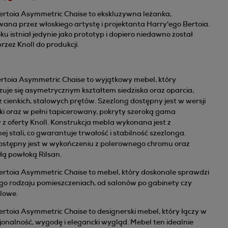
ertoia Asymmetric Chaise to ekskluzywna leżanka,
ana przez włoskiego artystę i projektanta Harry'ego Bertoia.
u istniał jedynie jako prototyp i dopiero niedawno został
zez Knoll do produkcji.
rtoia Asymmetric Chaise to wyjątkowy mebel, który
uje się asymetrycznym kształtem siedziska oraz oparcia,
cienkich, stalowych prętów. Szezlong dostępny jest w wersji
ki oraz w pełni tapicerowany, pokryty szeroką gama
z oferty Knoll. Konstrukcja mebla wykonana jest z
 stali, co gwarantuje trwałość i stabilność szezlonga.
ostępny jest w wykończeniu z polerownego chromu oraz
łą powłoką Rilsan.
ertoia Asymmetric Chaise to mebel, który doskonale sprawdzi
ego rodzaju pomieszczeniach, od salonów po gabinety czy
lowe.
rtoia Asymmetric Chaise to designerski mebel, który łączy w
jonalność, wygodę i elegancki wygląd. Mebel ten idealnie