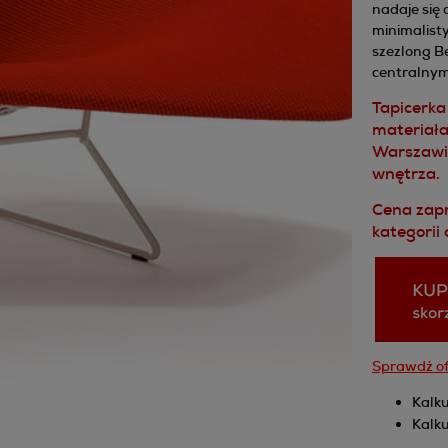
nadaje się 
minimalist
szezlong Be
centralnym
Tapicerka
materiał
Warszawie
wnętrza.
Cena zapr
kategorii
Sprawdź of
Kalku
Kalku