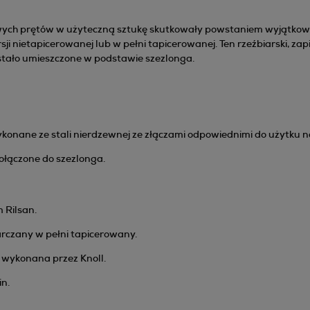
ych prętów w użyteczną sztukę skutkowały powstaniem wyjątkowo d
i nietapicerowanej lub w pełni tapicerowanej. Ten rzeźbiarski, zap
ostało umieszczone w podstawie szezlonga.
konane ze stali nierdzewnej ze złączami odpowiednimi do użytku n
ołączone do szezlonga.
 Rilsan.
arczany w pełni tapicerowany.
 wykonana przez Knoll.
n.