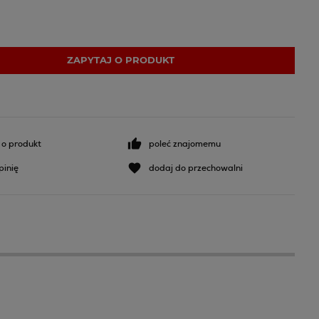
ZAPYTAJ O PRODUKT
 o produkt
poleć znajomemu
pinię
dodaj do przechowalni