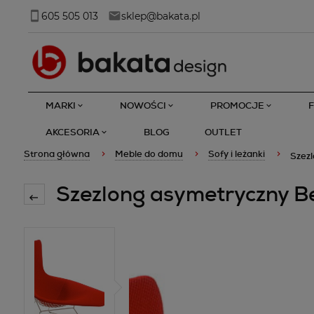
605 505 013
sklep@bakata.pl
MARKI
NOWOŚCI
PROMOCJE
AKCESORIA
BLOG
OUTLET
Strona główna
Meble do domu
Sofy i leżanki
Szezl
Szezlong asymetryczny Be