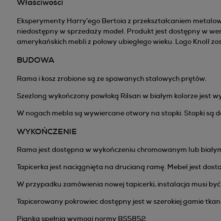
Właściwości
Eksperymenty Harry’ego Bertoia z przekształcaniem metalow
niedostępny w sprzedaży model. Produkt jest dostępny w wersj
amerykańskich mebli z połowy ubiegłego wieku. Logo Knoll z
BUDOWA
Rama i kosz zrobione są ze spawanych stalowych prętów.
Szezlong wykończony powłoką Rilsan w białym kolorze jest wy
W nogach mebla są wywiercane otwory na stopki. Stopki są d
WYKOŃCZENIE
Rama jest dostępna w wykończeniu chromowanym lub białym
Tapicerka jest naciągnięta na drucianą ramę. Mebel jest dost
W przypadku zamówienia nowej tapicerki, instalacja musi być
Tapicerowany pokrowiec dostępny jest w szerokiej gamie tkani
Pianka spełnia wymogi normy BS5852.