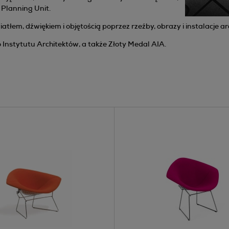
 Planning Unit.
tłem, dźwiękiem i objętością poprzez rzeźby, obrazy i instalacje ar
nstytutu Architektów, a także Złoty Medal AIA.