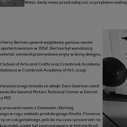
Wiesz, kiedy masz przed sobą coś, co przybiera realną
li Harry Bertoia ujawnił wyjątkowy geniusz swoim
 i opatentowanym w 1952. Bertoia był wynalazcą
teriał: zamienił przemysłowe pręty w ikonę designu.
oit School of Arts and Crafts oraz Cranbrook Academy
wykładowca w Cranbrook Academy of Art, ucząc
stycznego krzesła ze sklejki. Eero Saarinen zlecił
anki dla General Motors Technical Center w Detroit.
y MIT.
ry pracował razem z Eamesem i Bertoią,
ego w rogu zakładu produkcyjnego Knolla. Florence,
y on coś genialnego, jeśli da mu czas i przestrzeń na
kcję mebli, nadal był zaangażowany w historię Knoll,