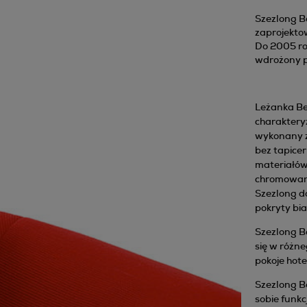
Szezlong B
zaprojektow
Do 2005 rok
wdrożony pr
Leżanka Be
charakteryz
wykonany z 
bez tapicer
materiałów 
chromowanej
Szezlong d
pokryty bia
Szezlong B
się w różn
pokoje hote
Szezlong Be
sobie funkc