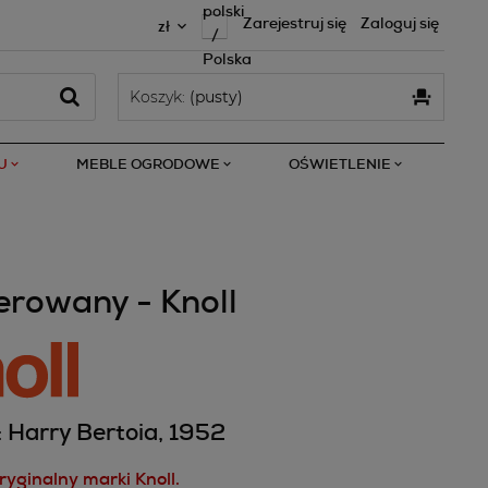
Zarejestruj się
Zaloguj się
Koszyk:
(pusty)
U
MEBLE OGRODOWE
OŚWIETLENIE
erowany - Knoll
: Harry Bertoia, 1952
ryginalny marki Knoll.