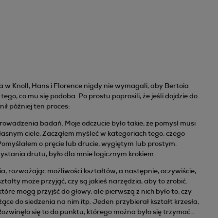
w Knoll, Hans i Florence nigdy nie wymagali, aby Bertoia
go, co mu się podoba. Po prostu poprosili, że jeśli dojdzie do
ił później ten proces:
prowadzenia badań. Moje odczucie było takie, że pomysł musi
asnym ciele. Zacząłem myśleć w kategoriach tego, czego
 Pomyślałem o pręcie lub drucie, wygiętym lub prostym.
ystania drutu, było dla mnie logicznym krokiem.
, rozważając możliwości kształtów, a następnie, oczywiście,
tałty może przyjąć, czy są jakieś narzędzia, aby to zrobić.
tóre mogą przyjść do głowy, ale pierwszą z nich było to, czy
łużące do siedzenia na nim itp. Jeden przybierał kształt krzesła,
zwinęło się to do punktu, którego można było się trzymać...