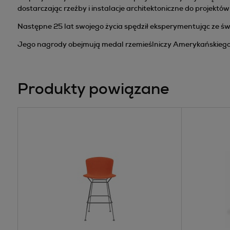
dostarczając rzeźby i instalacje architektoniczne do projektów
Następne 25 lat swojego życia spędził eksperymentując ze świa
Jego nagrody obejmują medal rzemieślniczy Amerykańskiego I
Produkty powiązane