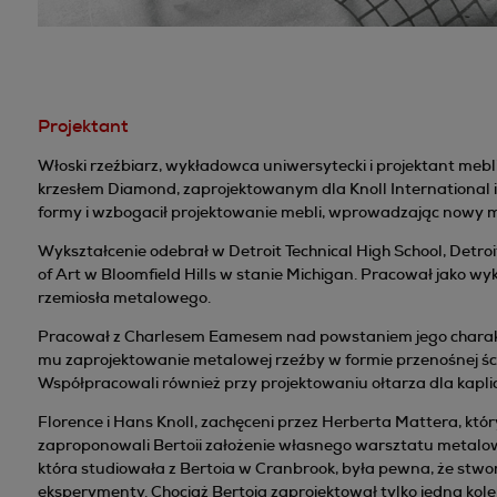
Projektant
Włoski rzeźbiarz, wykładowca uniwersytecki i projektant meb
krzesłem Diamond, zaprojektowanym dla Knoll International
formy i wzbogacił projektowanie mebli, wprowadzając nowy ma
Wykształcenie odebrał w Detroit Technical High School, Detr
of Art w Bloomfield Hills w stanie Michigan. Pracował jako 
rzemiosła metalowego.
Pracował z Charlesem Eamesem nad powstaniem jego charaktery
mu zaprojektowanie metalowej rzeźby w formie przenośnej ści
Współpracowali również przy projektowaniu ołtarza dla kaplic
Florence i Hans Knoll, zachęceni przez Herberta Mattera, któ
zaproponowali Bertoii założenie własnego warsztatu metalow
która studiowała z Bertoia w Cranbrook, była pewna, że stworz
eksperymenty. Chociaż Bertoia zaprojektował tylko jedną kole