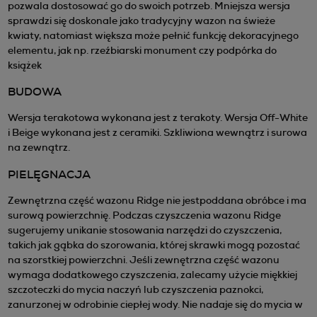
pozwala dostosować go do swoich potrzeb. Mniejsza wersja
sprawdzi się doskonale jako tradycyjny wazon na świeże
kwiaty, natomiast większa może pełnić funkcję dekoracyjnego
elementu, jak np. rzeźbiarski monument czy podpórka do
książek
BUDOWA
Wersja terakotowa wykonana jest z terakoty. Wersja Off-White
i Beige wykonana jest z ceramiki. Szkliwiona wewnątrz i surowa
na zewnątrz.
PIELĘGNACJA
Zewnętrzna część wazonu Ridge nie jestpoddana obróbce i ma
surową powierzchnię. Podczas czyszczenia wazonu Ridge
sugerujemy unikanie stosowania narzędzi do czyszczenia,
takich jak gąbka do szorowania, której skrawki mogą pozostać
na szorstkiej powierzchni. Jeśli zewnętrzna część wazonu
wymaga dodatkowego czyszczenia, zalecamy użycie miękkiej
szczoteczki do mycia naczyń lub czyszczenia paznokci,
zanurzonej w odrobinie ciepłej wody. Nie nadaje się do mycia w