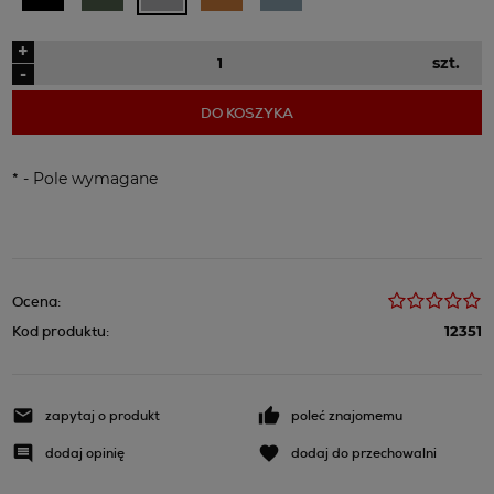
+
szt.
-
DO KOSZYKA
*
- Pole wymagane
Ocena:
Kod produktu:
12351
zapytaj o produkt
poleć znajomemu
dodaj opinię
dodaj do przechowalni