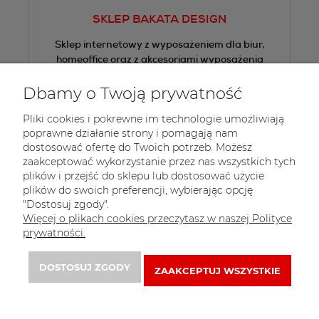
SKLEP BAKATA DESIGN
Sklep internetowy z wyposażeniem dla biur,
homeoffice oraz z akcesoriami wyposażenia
wnętrz.
Dbamy o Twoją prywatność
Tel.:
+48 605 505 013
Pliki cookies i pokrewne im technologie umożliwiają
E-mail:
sklep@bakata.pl
poprawne działanie strony i pomagają nam
dostosować ofertę do Twoich potrzeb. Możesz
 Zapisz się do 
newslettera
zaakceptować wykorzystanie przez nas wszystkich tych
plików i przejść do sklepu lub dostosować użycie
plików do swoich preferencji, wybierając opcję
"Dostosuj zgody".
Więcej o plikach cookies przeczytasz w naszej Polityce
prywatności.
DOSTOSUJ ZGODY
ZAAKCEPTUJ WSZYSTKIE
© 2021 http: . Wszelkie prawa zastrzeżone.