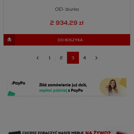
OE1- biurko
2 934,29 zł
DO KOSZYKA
1
2
3
4
«
»